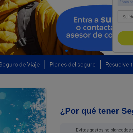
*Solo pa
Seguro de Viaje
Planes del seguro
Resuelve 
¿Por qué tener Se
Evitas gastos no planeados 