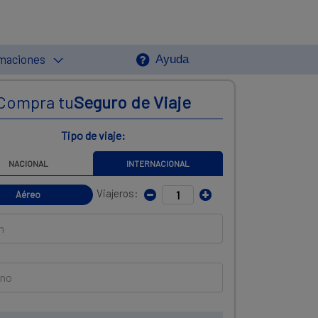
maciones
Ayuda
Compra tu
Seguro de Viaje
Tipo de viaje:
NACIONAL
INTERNACIONAL
Viajeros:
Aéreo
n
ino