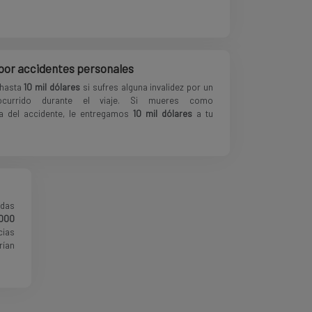
por accidentes personales
hasta
10 mil dólares
si sufres alguna invalidez por un
ocurrido durante el viaje. Si mueres como
a del accidente, le entregamos
10 mil dólares
a tu
edas
000
cias
rían