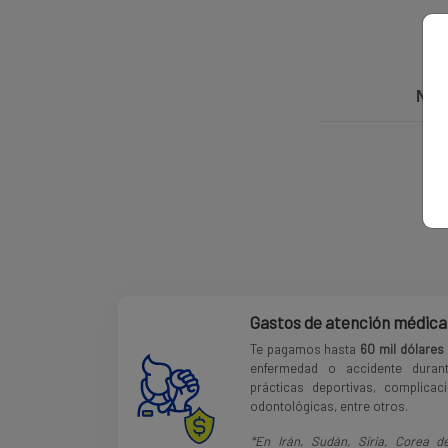
Nac
Gastos de atención médica
Te pagamos hasta
60 mil dólares
enfermedad o accidente durant
prácticas deportivas, complica
odontológicas, entre otros.
*En Irán, Sudán, Siria, Corea d