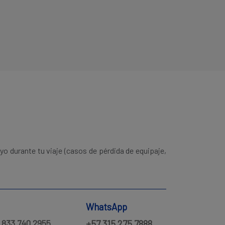
o durante tu viaje (casos de pérdida de equipaje,
WhatsApp
1 833 740 2955
+57 315 275 7888