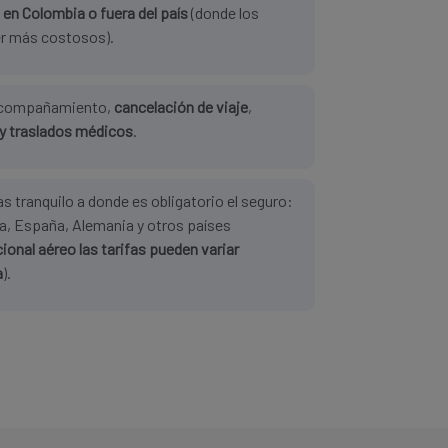
 en Colombia o fuera del país
(donde los
r más costosos).
 acompañamiento,
cancelación de viaje
,
y traslados médicos
.
vas tranquilo a donde es obligatorio el seguro:
uía, España, Alemania y otros países
cional aéreo las tarifas pueden variar
a
).