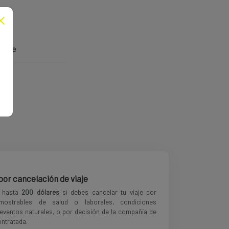
estre
or cancelación de viaje
 hasta
200 dólares
si debes cancelar tu viaje por
mostrables de salud o laborales, condiciones
 eventos naturales, o por decisión de la compañía de
ontratada.